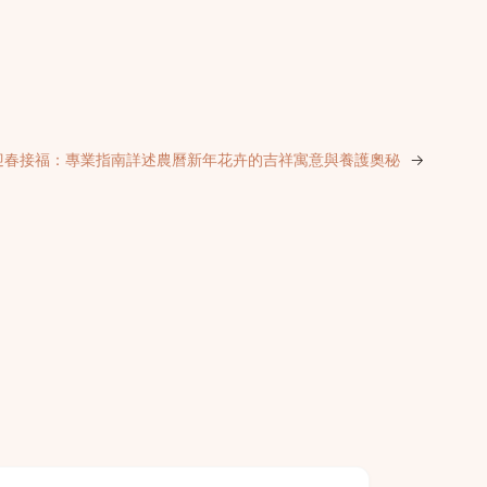
迎春接福：專業指南詳述農曆新年花卉的吉祥寓意與養護奧秘
→