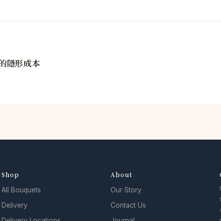
的隱形成本
Shop
About
All Bouquets
Our Story
Delivery
Contact Us
Delivery Locations
Journal