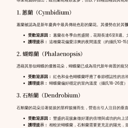
1. 蕙蘭（Cymbidium）
蕙蘭被認為是新年慶典中最具傳統色彩的蘭花。其優勢在於其
受歡迎原因：
蕙蘭在冬季自然盛開，花期長達6至8週。
護理提示：
這種蘭花偏愛涼爽的夜間溫度（約攝氏10-
2. 蝴蝶蘭（Phalaenopsis）
憑藉其形似蝴蝶的優雅花朵，蝴蝶蘭已成為現代新年佈置的寵
受歡迎原因：
紅色和金色蝴蝶蘭呼應了春節標誌性的吉
護理提示：
蝴蝶蘭偏好穩定的室內溫度（攝氏18-26
3. 石斛蘭（Dendrobium）
石斛蘭的花朵沿著挺拔的莖稈簇擁而生，營造出引人注目的垂
受歡迎原因：
豐盛的花簇象徵好運的倍增與成功的向上
護理提示：
相較於蝴蝶蘭，石斛蘭需要更充足的陽光，