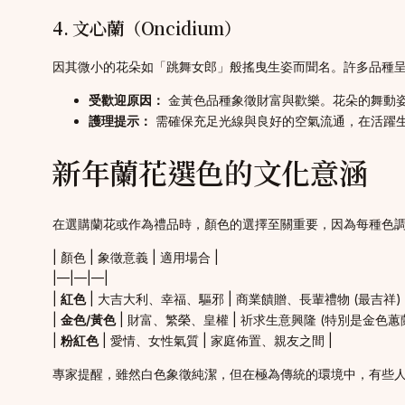
4. 文心蘭（Oncidium）
因其微小的花朵如「跳舞女郎」般搖曳生姿而聞名。許多品種
受歡迎原因：
金黃色品種象徵財富與歡樂。花朵的舞動
護理提示：
需確保充足光線與良好的空氣流通，在活躍
新年蘭花選色的文化意涵
在選購蘭花或作為禮品時，顏色的選擇至關重要，因為每種色
| 顏色 | 象徵意義 | 適用場合 |
|—|—|—|
|
紅色
| 大吉大利、幸福、驅邪 | 商業饋贈、長輩禮物 (最吉祥) 
|
金色/黃色
| 財富、繁榮、皇權 | 祈求生意興隆 (特別是金色蕙蘭
|
粉紅色
| 愛情、女性氣質 | 家庭佈置、親友之間 |
專家提醒，雖然白色象徵純潔，但在極為傳統的環境中，有些