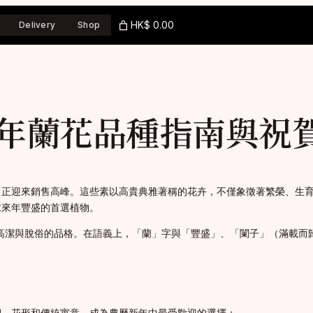
HK$ 0.00
Delivery
Shop
年蘭花品種指南與祝
，正迎來銷售高峰。這些素以高貴典雅著稱的花卉，不僅象徵著繁榮、生
求來年豐盛的首選植物。
表著高潔與脫俗的品格。在語義上，「蘭」字與「豐盛」、「闌子」（滿載
期、花形和傳統寓意，成為農曆新年中最受歡迎的選擇：