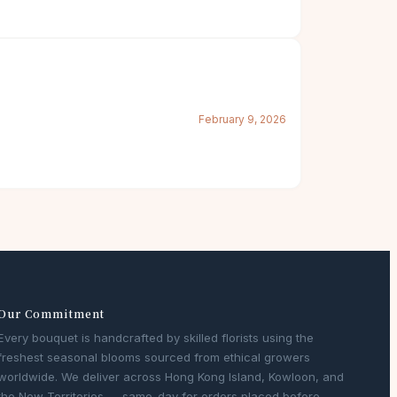
February 9, 2026
Our Commitment
Every bouquet is handcrafted by skilled florists using the
freshest seasonal blooms sourced from ethical growers
worldwide. We deliver across Hong Kong Island, Kowloon, and
the New Territories — same-day for orders placed before