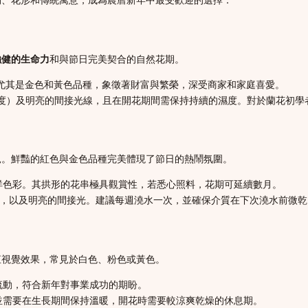
強健的生命力
和與節日完美契合的自然花期。
尤其是金色和黃色品種，象徵著財富與繁榮，深受商家和家庭喜愛。
15度）及明亮的間接光線，且在開花期間需保持持續的濕度。對於蘭花初
兒。鮮豔的紅色與金色品種完美體現了節日的熱鬧氛圍。
祥色彩。其拱形的花串極具觀賞性，若悉心照料，花期可延續數月。
度），以及明亮的間接光。建議每週澆水一次，並確保介質在下次澆水前微乾
直視覺效果，常見於白色、粉色或黃色。
流動，符合新年對事業成功的期盼。
並需要在生長期間保持溫暖，開花時需要較涼爽乾燥的休息期。