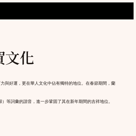
賀文化
育力與好運，更在華人文化中佔有獨特的地位。在春節期間，蘭
而歸）等詞彙的諧音，進一步鞏固了其在新年期間的吉祥地位。