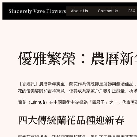
Skip
Sincerely Vave Flowers
to
About Us
Contact Us
FAQ
content
優雅繁榮：農曆新
【香港訊】農曆新年將至，蘭花作為傳統節慶裝飾與饋贈佳品
花的優美姿態和吉祥寓意，使其成為家家戶戶吸引正能量、祈
蘭花（Lánhuā）在中國藝術中被譽為「四君子」之一，代
四大傳統蘭花品種迎新春
專業花藝師指出，雖然蘭花種類繁多，但以下四種品種因其花