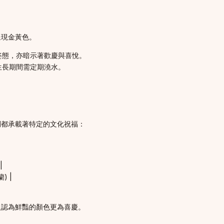
呈現金黃色。
姿態，亦暗示著歡慶與喜悅。
生長期間需定期澆水。
調都承載著特定的文化祝福：
|
) |
人認為鮮豔的顏色更為喜慶。