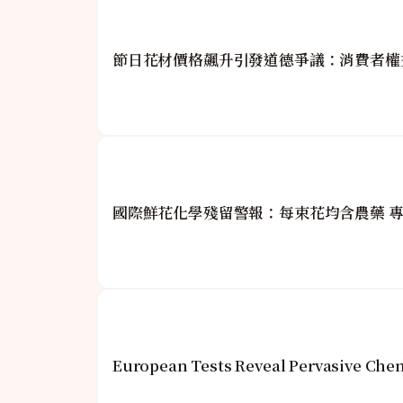
節日花材價格飆升引發道德爭議：消費者權
國際鮮花化學殘留警報：每束花均含農藥 
European Tests Reveal Pervasive Che