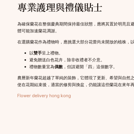
專業護理與禮儀貼士
為確保蘭花在整個慶典期間保持最佳狀態，應將其置於明亮且
體可能加速蘭花凋謝。
在選購蘭花作為禮物時，應挑選大部分花蕾尚未開放的植株，
以
雙手
呈上禮物。
避免贈送白色花卉，除非收禮者不介意。
禮物數量宜為
偶數
，但請避開「四」這個數字。
農曆新年蘭花超越了單純的裝飾，它體現了更新、希望與自然
使在花期結束後，適當的修剪與換盆，仍能讓這些蘭花在來年
Flower delivery hong kong