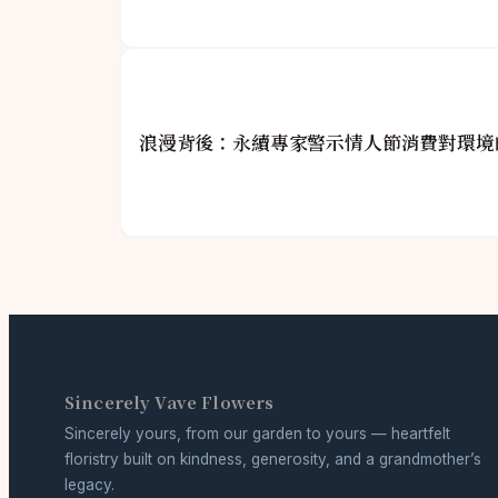
浪漫背後：永續專家警示情人節消費對環境
Sincerely Vave Flowers
Sincerely yours, from our garden to yours — heartfelt
floristry built on kindness, generosity, and a grandmother’s
legacy.