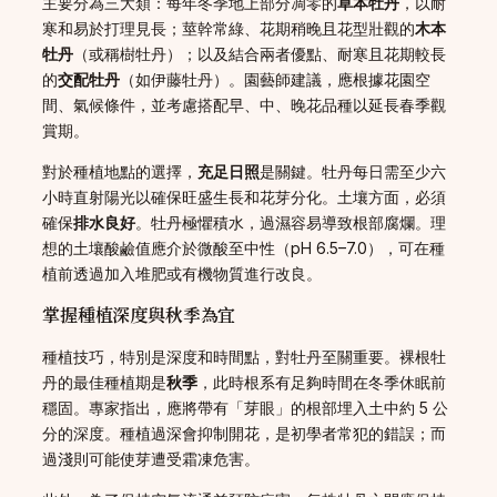
主要分為三大類：每年冬季地上部分凋零的
草本牡丹
，以耐
寒和易於打理見長；莖幹常綠、花期稍晚且花型壯觀的
木本
牡丹
（或稱樹牡丹）；以及結合兩者優點、耐寒且花期較長
的
交配牡丹
（如伊藤牡丹）。園藝師建議，應根據花園空
間、氣候條件，並考慮搭配早、中、晚花品種以延長春季觀
賞期。
對於種植地點的選擇，
充足日照
是關鍵。牡丹每日需至少六
小時直射陽光以確保旺盛生長和花芽分化。土壤方面，必須
確保
排水良好
。牡丹極懼積水，過濕容易導致根部腐爛。理
想的土壤酸鹼值應介於微酸至中性（pH 6.5–7.0），可在種
植前透過加入堆肥或有機物質進行改良。
掌握種植深度與秋季為宜
種植技巧，特別是深度和時間點，對牡丹至關重要。裸根牡
丹的最佳種植期是
秋季
，此時根系有足夠時間在冬季休眠前
穩固。專家指出，應將帶有「芽眼」的根部埋入土中約 5 公
分的深度。種植過深會抑制開花，是初學者常犯的錯誤；而
過淺則可能使芽遭受霜凍危害。