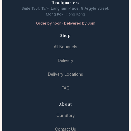
Headquarters
Suite 1501, 15/F, Langham Place, 8 Argyle Street,
Mong Kok, Hong Kong
Order by noon · Delivered by 6pm
Shop
All Bouquets
Delivery
Delivery Locations
FAQ
About
Our Story
Contact Us