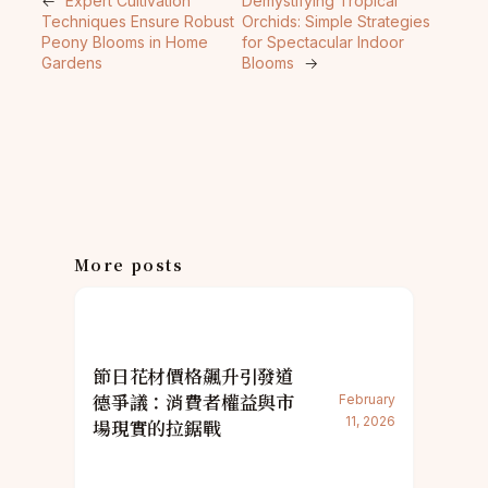
←
Expert Cultivation
Demystifying Tropical
Techniques Ensure Robust
Orchids: Simple Strategies
Peony Blooms in Home
for Spectacular Indoor
Gardens
Blooms
→
More posts
節日花材價格飆升引發道
德爭議：消費者權益與市
February
11, 2026
場現實的拉鋸戰