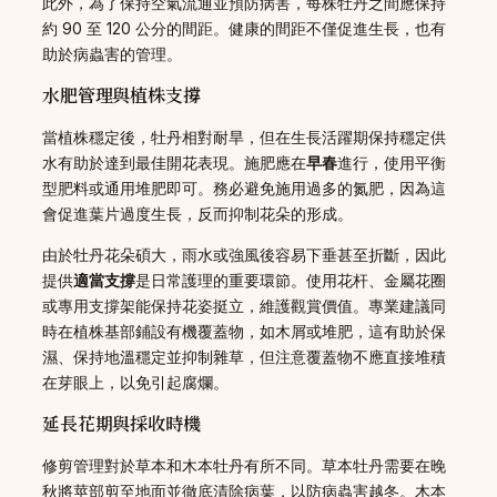
此外，為了保持空氣流通並預防病害，每株牡丹之間應保持
約 90 至 120 公分的間距。健康的間距不僅促進生長，也有
助於病蟲害的管理。
水肥管理與植株支撐
當植株穩定後，牡丹相對耐旱，但在生長活躍期保持穩定供
水有助於達到最佳開花表現。施肥應在
早春
進行，使用平衡
型肥料或通用堆肥即可。務必避免施用過多的氮肥，因為這
會促進葉片過度生長，反而抑制花朵的形成。
由於牡丹花朵碩大，雨水或強風後容易下垂甚至折斷，因此
提供
適當支撐
是日常護理的重要環節。使用花杆、金屬花圈
或專用支撐架能保持花姿挺立，維護觀賞價值。專業建議同
時在植株基部鋪設有機覆蓋物，如木屑或堆肥，這有助於保
濕、保持地溫穩定並抑制雜草，但注意覆蓋物不應直接堆積
在芽眼上，以免引起腐爛。
延長花期與採收時機
修剪管理對於草本和木本牡丹有所不同。草本牡丹需要在晚
秋將莖部剪至地面並徹底清除病葉，以防病蟲害越冬。木本