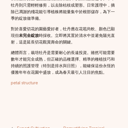
牡丹則只需輕輕修剪，以去除枯枝或塑形。日常護理中，摘
除已凋謝的殘花能引導植株將能量集中於根部儲存，為下一
季的綻放做準備。
對於喜愛切花的園藝愛好者，牡丹應在花苞尚軟、顏色已顯
現但
未完全綻放
時採收。立即將其置於清水中並避免陽光直
射，這是延長切花觀賞壽命的關鍵。
總體而言，栽培牡丹是需要耐心的長遠投資。雖然可能需要
數年才能完全成熟，但正確的品種選擇、精準的種植技巧和
持續的照護管理（特別是排水與日照），能確保這份永恆的
優雅年年在花園中盛放，成為春天最引人注目的焦點。
petal structure