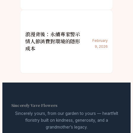
浪漫背後：永續專家警示
情人節消費對環境的隱形
February
9, 2026
成本
Sincerely Vave Flowers
Sincerely yours, from our garden to yours — heartfelt
floristry built on kindness, generosity, and a
grandmother’s legacy.