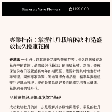
Skip
to
Sincerely Vave Flowers
HK$ 0.00
content
專業指南：掌握牡丹栽培秘訣 打造盛
放恒久優雅花園
香港訊 —
牡丹，以其層疊花瓣與馥郁芬芳，長久以來被譽為
花卉中的貴族，是園藝與花藝設計的頂級花材。然而，要確
保這份春日視覺盛宴每年如期而至，需要針對其特性進行精
確管理。園藝專家強調，透過選擇合適品種、精準掌握種植
技巧與細緻護理，即使是業餘愛好者也能成功培養出健康、
花期綿長的牡丹花。
品種選擇與理想環境奠定基礎
成功栽培牡丹的第一步是理解其多樣性與需求。常見的牡丹