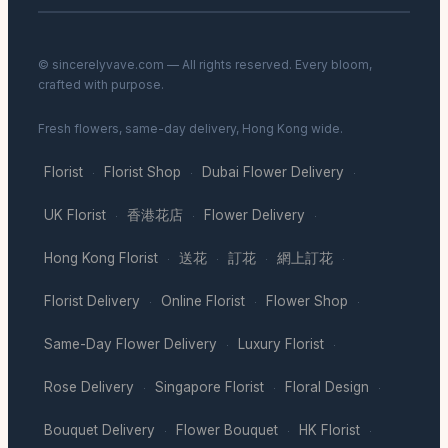
© sincerelyvave.com — All rights reserved. Every bloom,
crafted with purpose.
Fresh flowers, same-day delivery, Hong Kong wide.
Florist
Florist Shop
Dubai Flower Delivery
·
·
·
UK Florist
香港花店
Flower Delivery
·
·
·
Hong Kong Florist
送花
訂花
網上訂花
·
·
·
·
Florist Delivery
Online Florist
Flower Shop
·
·
·
Same-Day Flower Delivery
Luxury Florist
·
·
Rose Delivery
Singapore Florist
Floral Design
·
·
·
Bouquet Delivery
Flower Bouquet
HK Florist
·
·
·