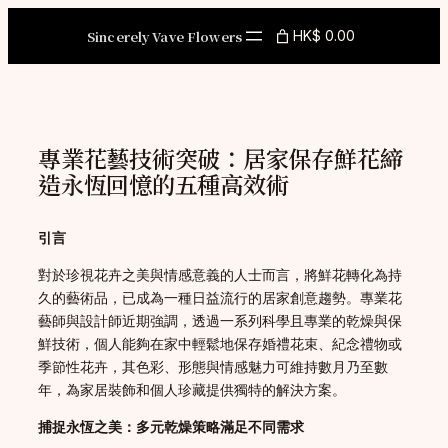
Skip
to
Sincerely Vave Flowers
HK$ 0.00
content
專業花藝技術突破：居家保存鮮花締
造永恆回憶的五種高效術
引言
對於珍視花卉之美與情感意義的人士而言，將鮮花轉化為持
久的藝術品，已成為一種日益流行的居家創意趨勢。專業花
藝師與設計師近期強調，透過一系列科學且專業的乾燥與保
鮮技術，個人能夠在家中輕鬆地保存婚禮花束、紀念禮物或
季節性花卉，其色彩、形態與情感魅力可維持數月乃至數
年，為家居裝飾和個人珍藏提供獨特的解決方案。
捕捉永恆之美：多元乾燥策略滿足不同需求