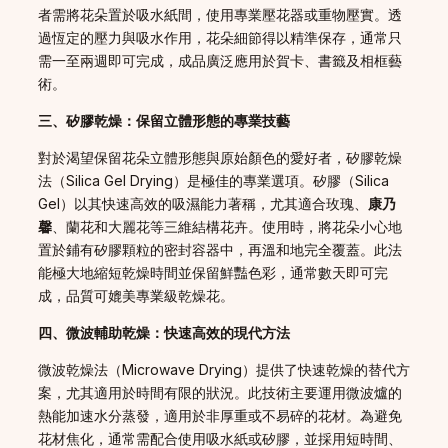
者需將花朵置於吸水紙間，使用專業壓花器或重物壓實。透
過恆定的壓力與吸水作用，花朵細節得以精準保存，通常只
需一至兩週即可完成，成品廣泛應用於賀卡、書籤及相框藝
術。
三、矽膠乾燥：保留立體形態的專業技藝
對於渴望保留花朵立體形態與原始顏色的愛好者，矽膠乾燥
法（Silica Gel Drying）是極佳的專業選項。矽膠（Silica
Gel）以其快速高效的吸濕能力著稱，尤其適合玫瑰、
康乃
馨
、蘭花和大麗花等三維結構花卉。使用時，將花朵小心地
置於鋪有矽膠顆粒的密封容器中，再溫和地完全覆蓋。此法
能極大地縮短乾燥時間並保留鮮豔色彩，通常數天即可完
成，品質可媲美專業級乾燥花。
四、微波輔助乾燥：快速高效的現代方法
微波乾燥法（Microwave Drying）提供了快速乾燥的替代方
案，尤其適用於時間有限的狀況。此技術主要運用微波爐的
熱能加速水分蒸發，適用於非厚重或不易碎的花材。為避免
花材焦化，通常需配合使用吸水紙或矽膠，並採用短時間、