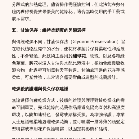
分段式的加熱處理。儘管操作需謹慎控制，但此法能在數分
鐘內獲得視覺效果優美的乾燥花，適合臨時使用的手工藝或
展示需求。
五、甘油保存：維持柔韌度的另類選擇
與傳統乾燥不同，甘油保存法（Glycerin Preservation）旨
在取代植物組織中的水分，使花材和葉片保持柔韌性和延展
性，不會變脆。此技術主要用於
繡球花
、玫瑰、以及各種綠
色莖葉。將花材浸入甘油與水配比溶液中，植物會緩慢吸收
混合物，此過程可能需數天至數週。甘油處理過的花卉手感
柔軟、可塑性強，非常適合需要彎曲或造型的花藝設計。
乾燥後的護理與長久保存建議
無論選擇何種乾燥方式，後續的維護與護理對於乾燥花的壽
命至關重要。完成乾燥的花藝作品應避免陽光直射和高濕度
環境，以防加速褪色、發霉或結構受損。為增強保護，專業
人士建議輕柔地處理乾燥花瓣，並可噴灑一層薄薄的頭髮定
型噴霧或專用花卉保護噴霧，以固定其形態和結構。