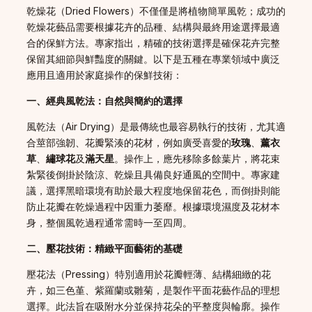
乾燥花（Dried Flowers）不僅僅是將植物簡單風乾；成功的
乾燥花藝品需要根據花卉的品種、結構與最終用途選擇最適
合的保鮮方法。專家指出，精確的技術選擇是確保花卉完整
保留其細節與鮮豔度的關鍵。以下是五種在專業領域中廣泛
應用且適用於家庭操作的保鮮技術：
一、經典風乾法：自然與簡約的選擇
風乾法（Air Drying）是最傳統也最容易執行的技術，尤其適
合莖部強韌、花瓣緊湊的花材，例如廣受喜愛的
玫瑰
、
薰衣
草
、
繡球花
及
滿天星
。操作上，應先移除多餘葉片，將花束
紮緊後倒掛於陰涼、乾燥且具備良好通風的空間中。專家建
議，選擇黑暗環境有助於最大程度地保留花色，而倒掛則能
防止花瓣在乾燥過程中因重力萎靡。根據環境濕度及花材本
身，整個風乾過程通常需時一至四周。
二、壓花技術：精緻平面藝術的基礎
壓花法（Pressing）特別適用於花瓣輕薄、結構細緻的花
卉，如三色堇、紫羅蘭或雛菊，是製作平面花藝作品的理想
選擇。此法旨在吸附水分並保持花朵的平整度與輪廓。操作