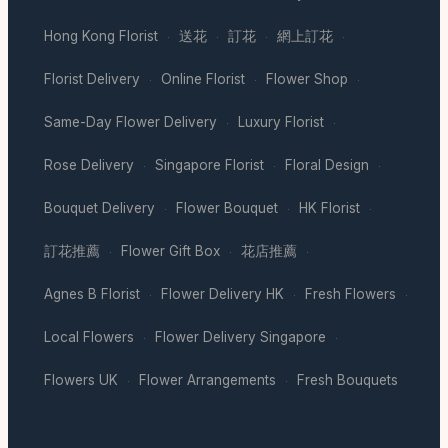
Hong Kong Florist
送花
訂花
網上訂花
·
·
·
·
Florist Delivery
Online Florist
Flower Shop
·
·
·
Same-Day Flower Delivery
Luxury Florist
·
·
Rose Delivery
Singapore Florist
Floral Design
·
·
·
Bouquet Delivery
Flower Bouquet
HK Florist
·
·
·
訂花推薦
Flower Gift Box
花店推薦
·
·
·
Agnes B Florist
Flower Delivery HK
Fresh Flowers
·
·
·
Local Flowers
Flower Delivery Singapore
·
·
Flowers UK
Flower Arrangements
Fresh Bouquets
·
·