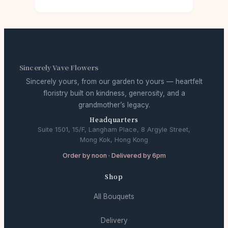
Sincerely Vave Flowers
Sincerely yours, from our garden to yours — heartfelt
floristry built on kindness, generosity, and a
grandmother’s legacy.
Headquarters
Suite 1501, 15/F, Langham Place, 8 Argyle Street,
Mong Kok, Hong Kong
Order by noon · Delivered by 6pm
Shop
All Bouquets
Delivery