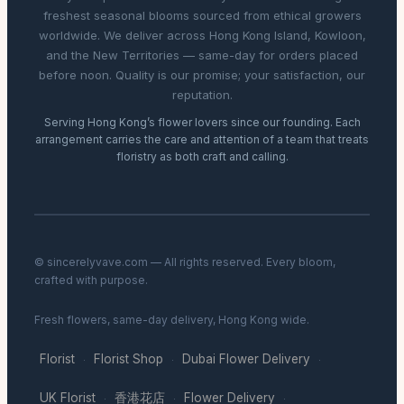
freshest seasonal blooms sourced from ethical growers
worldwide. We deliver across Hong Kong Island, Kowloon,
and the New Territories — same-day for orders placed
before noon. Quality is our promise; your satisfaction, our
reputation.
Serving Hong Kong’s flower lovers since our founding. Each
arrangement carries the care and attention of a team that treats
floristry as both craft and calling.
© sincerelyvave.com — All rights reserved. Every bloom,
crafted with purpose.
Fresh flowers, same-day delivery, Hong Kong wide.
Florist
Florist Shop
Dubai Flower Delivery
·
·
·
UK Florist
香港花店
Flower Delivery
·
·
·