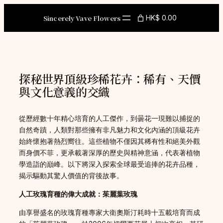
Skip
to
Sincerely Vave Flowers
HK$ 0.00
content
探秘世界頂級珍稀花卉：稀有、天價
與文化意義的交織
從歷經數十年精心培育的人工傑作，到曇花一現難以捕捉的
自然奇蹟，人類對那些擁有非凡魅力和文化內涵的頂級花卉
始終懷抱著熱烈嚮往。這些植物不僅因其稀有性和絕美外觀
而身價不菲，更承載著深厚的歷史與精神意涵，代表著植物
學造詣的巔峰。以下將深入探索全球最受追捧的花卉品種，
揭示驅動其驚人價值的背後故事。
人工玫瑰育種的偉大成就：茱麗葉玫瑰
由享譽盛名的玫瑰育種專家大衛奧斯汀耗時十五載培育而成