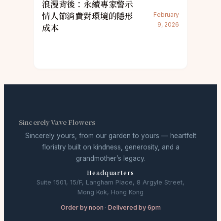
浪漫背後：永續專家警示
情人節消費對環境的隱形
February
9, 2026
成本
Sincerely Vave Flowers
Sincerely yours, from our garden to yours — heartfelt
floristry built on kindness, generosity, and a
grandmother’s legacy.
Headquarters
Suite 1501, 15/F, Langham Place, 8 Argyle Street,
Mong Kok, Hong Kong
Order by noon · Delivered by 6pm