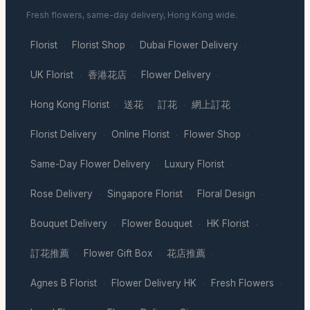
Fresh flowers, same-day delivery, Hong Kong wide.
Florist
Florist Shop
Dubai Flower Delivery
·
·
·
UK Florist
香港花店
Flower Delivery
·
·
·
Hong Kong Florist
送花
訂花
網上訂花
·
·
·
·
Florist Delivery
Online Florist
Flower Shop
·
·
·
Same-Day Flower Delivery
Luxury Florist
·
·
Rose Delivery
Singapore Florist
Floral Design
·
·
·
Bouquet Delivery
Flower Bouquet
HK Florist
·
·
·
訂花推薦
Flower Gift Box
花店推薦
·
·
·
Agnes B Florist
Flower Delivery HK
Fresh Flowers
·
·
·