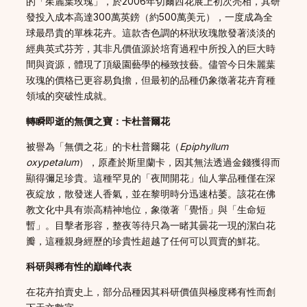
的「茱麗葉玫瑰」，於2006年切爾西花展上初次亮相，其研
發投入成本高達300萬英鎊（約500萬美元），一度成為全
球最昂貴的單株花卉。這款杏色調的杯狀玫瑰散發著淡淡的
經典英式芬芳，其非凡價值源於培育過程中所投入的巨大時
間與資源，體現了頂級園藝學的極致技藝。儘管今日朱麗葉
玫瑰的價格已更容易負擔，但最初的品種仍象徵著花卉育種
領域的突破性成就。
轉瞬即逝的無價之寶：卡杜普爾花
被譽為「無價之花」的卡杜普爾花（
Epiphyllum
oxypetalum
），原產於斯里蘭卡，因其無法透過金錢獲得而
顯得彌足珍貴。這種罕見的「夜間開花」仙人掌品種僅在深
夜綻放，散發迷人香氣，並在黎明時分迅速枯萎。該花在佛
教文化中具有崇高精神地位，象徵著「覺悟」與「生命短
暫」。目擊者形容，整夜等待只為一睹其曇花一現的潔白花
瓣，這種親身經歷的珍貴性超越了任何可以買賣的鮮花。
科研與稀有性的巔峰代表
在花卉拍賣史上，部分品種因其科研價值與極度稀有性而創