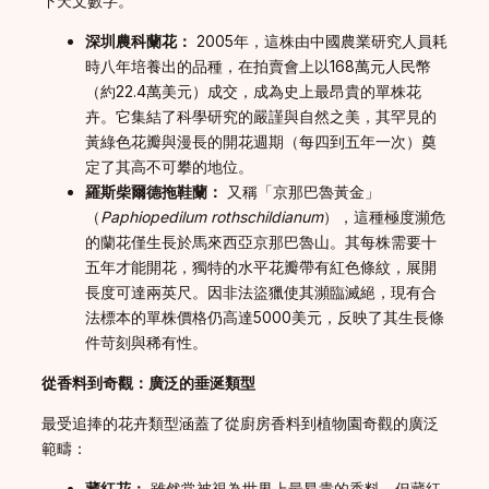
下天文數字。
深圳農科蘭花：
2005年，這株由中國農業研究人員耗
時八年培養出的品種，在拍賣會上以168萬元人民幣
（約22.4萬美元）成交，成為史上最昂貴的單株花
卉。它集結了科學研究的嚴謹與自然之美，其罕見的
黃綠色花瓣與漫長的開花週期（每四到五年一次）奠
定了其高不可攀的地位。
羅斯柴爾德拖鞋蘭：
又稱「京那巴魯黃金」
（
Paphiopedilum rothschildianum
），這種極度瀕危
的蘭花僅生長於馬來西亞京那巴魯山。其每株需要十
五年才能開花，獨特的水平花瓣帶有紅色條紋，展開
長度可達兩英尺。因非法盜獵使其瀕臨滅絕，現有合
法標本的單株價格仍高達5000美元，反映了其生長條
件苛刻與稀有性。
從香料到奇觀：廣泛的垂涎類型
最受追捧的花卉類型涵蓋了從廚房香料到植物園奇觀的廣泛
範疇：
藏紅花：
雖然常被視為世界上最昂貴的香料，但藏紅