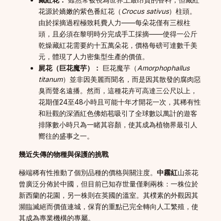
花源於嬌嫩的紫色番紅花（
Crocus sativus
）柱頭。
由於採摘過程極致耗費人力——每朵花僅有三根柱
頭，且必須在黎明時分完成手工採摘——使得一公斤
乾燥藏紅花需要約十五萬朵花，價格每磅可達數千美
元，體現了人力密集型生產的價值。
屍花（巨花魔芋）：
巨花魔芋（
Amorphophallus
titanum
）並非因美麗而聞名，而是因其散發的腐肉惡
臭而聲名遠播。然而，這種花卉可高達三公尺以上，
花期僅24至48小時且可能十年才開花一次，其稀有性
和壯觀的深酒紅色佛焰苞吸引了全球數以萬計的遊客
排隊數小時只為一睹其容顏，使其成為植物界最引人
嚮往的盛事之一。
幾近失傳的物種與保護的挑戰
極端稀有性推動了個別品種的價格與關注度。
中霧紅
山茶花
曾廣泛分佈於中國，但目前已知存世量僅剩兩株：一株位於
新西蘭的花園，另一株則在英國的溫室。其樸素的外觀因其
瀕臨滅絕而價值連城，保育的重點已完全轉向人工繁殖，使
其成為專業機構的專屬。