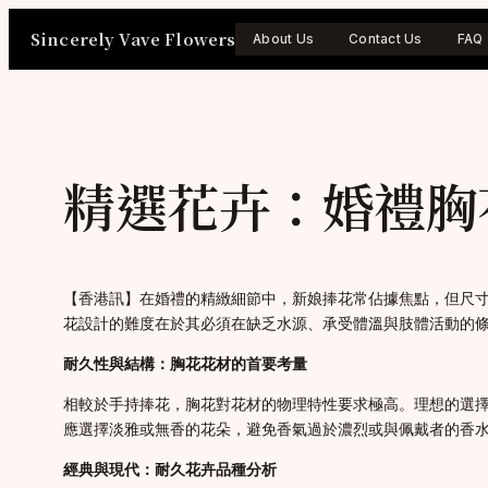
Skip
Sincerely Vave Flowers
to
About Us
Contact Us
FAQ
content
精選花卉：婚禮胸
【香港訊】在婚禮的精緻細節中，新娘捧花常佔據焦點，但尺
花設計的難度在於其必須在缺乏水源、承受體溫與肢體活動的
耐久性與結構：胸花花材的首要考量
相較於手持捧花，胸花對花材的物理特性要求極高。理想的選
應選擇淡雅或無香的花朵，避免香氣過於濃烈或與佩戴者的香
經典與現代：耐久花卉品種分析