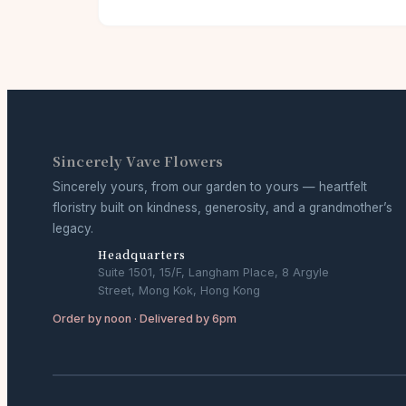
Sincerely Vave Flowers
Sincerely yours, from our garden to yours — heartfelt
floristry built on kindness, generosity, and a grandmother’s
legacy.
Headquarters
Suite 1501, 15/F, Langham Place, 8 Argyle
Street, Mong Kok, Hong Kong
Order by noon · Delivered by 6pm