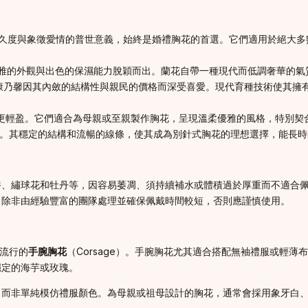
：
久度與象徵愛情的普世意義，始終是婚禮胸花的首選。它們適用於絕大多
雅的外觀與出色的保濕能力脫穎而出。蘭花自帶一種現代而低調奢華的氣
康乃馨因其內斂的結構性與親民的價格而深受喜愛。現代育種技術使其擁
更輕盈。它們適合為母親或至親製作胸花，呈現溫柔優雅的風格，特別契
。其穩定的結構和流暢的線條，使其成為別針式胸花的理想選擇，能長時
香、繡球花和牡丹等，因容易萎凋、須持續補水或體積過於厚重而不適合
，除非由經驗豐富的團隊處理並確保佩戴時間較短，否則應謹慎使用。
日益流行的
手腕胸花
（Corsage）。手腕胸花尤其適合搭配無袖禮服或輕
穩定的海芋或玫瑰。
，而非單純模仿禮服顏色。為母親或祖母設計的胸花，通常會採用象牙白