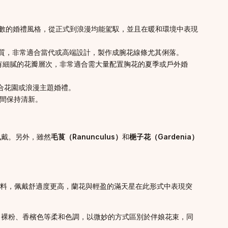
數的婚禮風格，從正式到浪漫均能駕馭，並且在暖和環境中表現
質，非常適合當代或高端設計，製作成腕花線條尤其俐落。
有細膩的花瓣層次，非常適合需大量配置胸花的夏季或戶外婚
合花園或浪漫主題婚禮。
間保持清新。
佩戴。另外，雖然
毛茛（Ranunculus）
和
梔子花（Gardenia）
薄布料，佩戴舒適度更高，蘭花與輕盈的滿天星在此形式中表現突
、裸粉、香檳色等柔和色調，以微妙的方式區別於伴娘花束，同