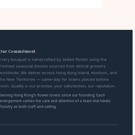
Our Commitment
Every bouquet is handcrafted by skilled florists using the
freshest seasonal blooms sourced from ethical growers
worldwide. We deliver across Hong Kong Island, Kowloon, and
the New Territories — same-day for orders placed before
noon. Quality is our promise; your satisfaction, our reputation.
Serving Hong Kong’s flower lovers since our founding. Each
arrangement carries the care and attention of a team that treats
floristry as both craft and calling.