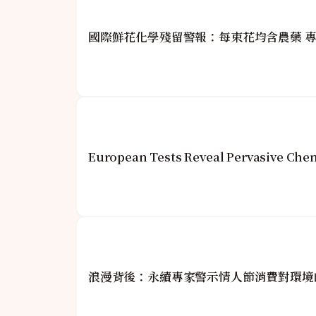
國際鮮花化學殘留警報：每束花均含農藥 
European Tests Reveal Pervasive Che
浪漫背後：永續專家警示情人節消費對環境