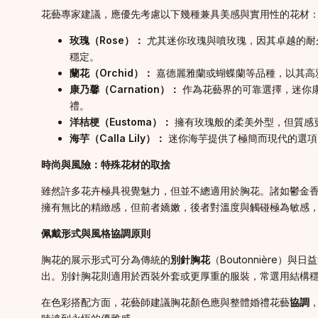
花藝專家建議，應優先考慮以下幾種兼具美感與實用性的花材
玫瑰（Rose）：
尤其迷你玫瑰與噴玫瑰，因其卓越的耐
穩定。
蘭花（Orchid）：
嘉德麗雅蘭或蝴蝶蘭等品種，以其高
康乃馨（Carnation）：
作為花藝界的可靠選擇，迷你
禮。
洋桔梗（Eustoma）：
擁有玫瑰般的柔美外型，但質感
海芋（Calla Lily）：
迷你海芋提供了極簡而現代的選項
時尚與風險：特殊花材的取捨
雖然許多花卉極具視覺魅力，但並不總適用於胸花。諸如鬱金
擁有無比的精緻感，但前者嬌嫩，後者對溫度與觸碰極為敏感
佩戴形式與風格協調原則
胸花的展示形式可分為傳統的
別針胸花
（Boutonnière）與
出。別針胸花則適用於西裝外套或更厚重的服裝，常選用結構
在色彩搭配方面，花藝師建議胸花顏色應與整體婚禮花藝
協調