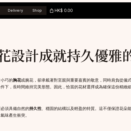
HK$ 0.00
Delivery
Shop
花設計成就持久優雅
寸小巧的
胸花
或腕花，卻承載著對至親與重要嘉賓的敬意，同時肩負從儀
條件下，長時間維持完美形態。因此，恰當的花材選擇成為確保這份精緻
擇必須具備自然的
持久性
、穩固的結構以及輕盈的特質。這不僅保證花朵
水氣味產生衝突。