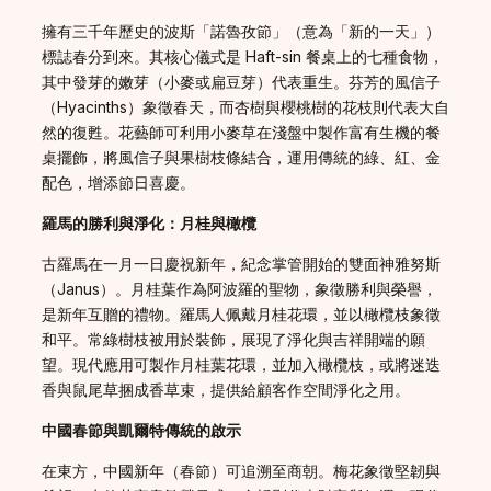
擁有三千年歷史的波斯「諾魯孜節」（意為「新的一天」）
標誌春分到來。其核心儀式是 Haft-sin 餐桌上的七種食物，
其中發芽的嫩芽（小麥或扁豆芽）代表重生。芬芳的風信子
（Hyacinths）象徵春天，而杏樹與櫻桃樹的花枝則代表大自
然的復甦。花藝師可利用小麥草在淺盤中製作富有生機的餐
桌擺飾，將風信子與果樹枝條結合，運用傳統的綠、紅、金
配色，增添節日喜慶。
羅馬的勝利與淨化：月桂與橄欖
古羅馬在一月一日慶祝新年，紀念掌管開始的雙面神雅努斯
（Janus）。月桂葉作為阿波羅的聖物，象徵勝利與榮譽，
是新年互贈的禮物。羅馬人佩戴月桂花環，並以橄欖枝象徵
和平。常綠樹枝被用於裝飾，展現了淨化與吉祥開端的願
望。現代應用可製作月桂葉花環，並加入橄欖枝，或將迷迭
香與鼠尾草捆成香草束，提供給顧客作空間淨化之用。
中國春節與凱爾特傳統的啟示
在東方，中國新年（春節）可追溯至商朝。梅花象徵堅韌與