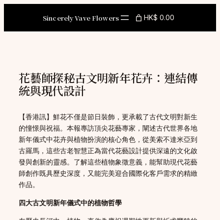
Skip
to
Sincerely Vave Flowers
HK$ 0.00
content
花藝師探秘古文明新年花卉：連結傳
統與現代設計
【香港訊】鮮花不僅是節日裝飾，更承載了古代文明對新生
的憧憬與祝福。本報專訪頂尖花藝專家，闡述古代世界各地
新年儀式中花卉與植物扮演的核心角色，從美索不達米亞到
古羅馬，這些古老智慧正為當代花藝設計提供深遠的文化啟
發與創新的靈感。了解這些植物象徵意義，能幫助現代花藝
師創作既具歷史深度，又能完美迎合國際化客戶需求的精緻
作品。
四大古文明新年儀式中的植物哲學