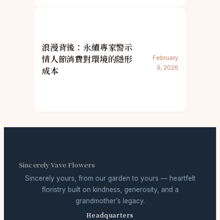
浪漫背後：永續專家警示
情人節消費對環境的隱形
February
9, 2026
成本
Sincerely Vave Flowers
Sincerely yours, from our garden to yours — heartfelt
floristry built on kindness, generosity, and a
grandmother’s legacy.
Headquarters