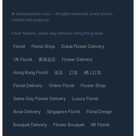
© sincerelyvave.com — All rights reserved. Every bloom,
crafted with purpose.
Fresh flowers, same-day delivery, Hong Kong wide.
Florist
Florist Shop
Dubai Flower Delivery
·
·
·
UK Florist
香港花店
Flower Delivery
·
·
·
Hong Kong Florist
送花
訂花
網上訂花
·
·
·
·
Florist Delivery
Online Florist
Flower Shop
·
·
·
Same-Day Flower Delivery
Luxury Florist
·
·
Rose Delivery
Singapore Florist
Floral Design
·
·
·
Bouquet Delivery
Flower Bouquet
HK Florist
·
·
·