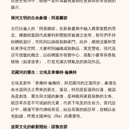
在歷史長河中，植物一直作為慶祝週期性更新與祈求豐饒的
媒介。
兩河文明的生命象徵：阿基圖節
古巴比倫人的「阿基圖節」在新春慶典中融入農業復甦的理
念。椰棗樹葉因代表勝利和豐饒而被廣泛使用，祭司們手持
棕櫚枝遊行，市民則以綠植裝飾家門。此外，燃燒沒藥和雪
松來淨化空間，大麥稈則編織成裝飾品，寓意豐收。現代花
店可借鑒此概念，以棕櫚葉作視覺中心，搭配小麥草與香氛
植物（如迷迭香），打造充滿古樸氣息的插花作品。
尼羅河的重生：古埃及韋佩特·倫佩特
古埃及新年「韋佩特·倫佩特」與尼羅河的泛濫同步，象徵生
命水源與沃土帶來的新生。蓮花，特別是藍蓮與白蓮，被認
為是創造、重生與太陽的象徵，是神殿與家庭裝飾的主角。
紙莎草亦是不可或缺的元素，代表下埃及的生命力。當代設
計中，睡蓮可替代傳統荷花，結合高聳的紙莎草，並輔以金
色點綴，呼應太陽神拉（Ra）的重要性。
波斯文化的嶄新開始：諾魯孜節