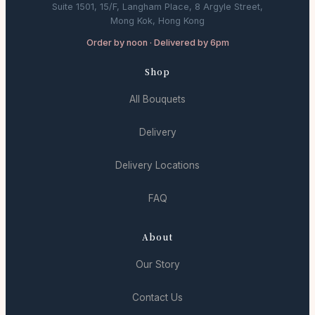
Suite 1501, 15/F, Langham Place, 8 Argyle Street,
Mong Kok, Hong Kong
Order by noon · Delivered by 6pm
Shop
All Bouquets
Delivery
Delivery Locations
FAQ
About
Our Story
Contact Us