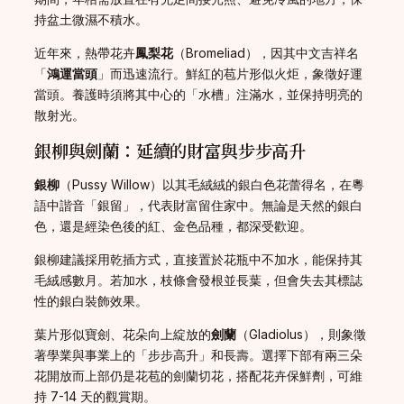
持盆土微濕不積水。
近年來，熱帶花卉
鳳梨花
（Bromeliad），因其中文吉祥名
「
鴻運當頭
」而迅速流行。鮮紅的苞片形似火炬，象徵好運
當頭。養護時須將其中心的「水槽」注滿水，並保持明亮的
散射光。
銀柳與劍蘭：延續的財富與步步高升
銀柳
（Pussy Willow）以其毛絨絨的銀白色花蕾得名，在粵
語中諧音「銀留」，代表財富留住家中。無論是天然的銀白
色，還是經染色後的紅、金色品種，都深受歡迎。
銀柳建議採用乾插方式，直接置於花瓶中不加水，能保持其
毛絨感數月。若加水，枝條會發根並長葉，但會失去其標誌
性的銀白裝飾效果。
葉片形似寶劍、花朵向上綻放的
劍蘭
（Gladiolus），則象徵
著學業與事業上的「步步高升」和長壽。選擇下部有兩三朵
花開放而上部仍是花苞的劍蘭切花，搭配花卉保鮮劑，可維
持 7-14 天的觀賞期。