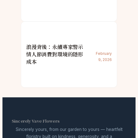
浪漫背後：永續專家警示
情人節消費對環境的隱形
February
9, 2026
成本
Sincerely Vave Flowers
Sincerely yours, from our garden to yours — heartfelt
floristry built on kindness, generosity, and a