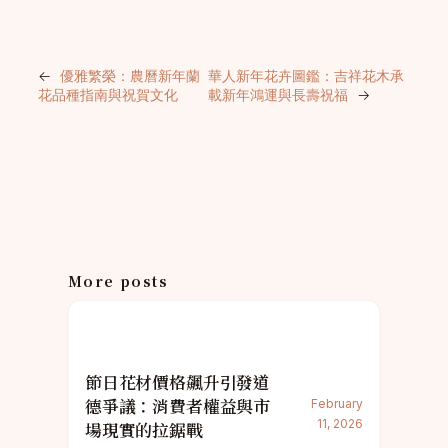
←
優雅繁榮：農曆新年蘭
華人新年花卉圖鑑：吉祥花木承
花品種指南與祝賀文化
載新年鴻運與長壽祝福
→
More posts
節日花材價格飆升引發道
德爭議：消費者權益與市
February
11, 2026
場現實的拉鋸戰