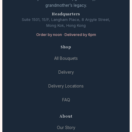
grandmother’s legacy.
Headquarters
Suite 1501, 15/F, Langham Place, 8 Argyle Street,
Mong Kok, Hong Kong
Order by noon · Delivered by 6pm
Shop
All Bouquets
Delivery
Delivery Locations
FAQ
About
Our Story