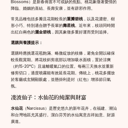
Blossoms）是新春佈置不可或缺的焦點。桃花象徵著愛情的
降臨、婚姻的喜結、長壽安康，並有辟邪作用。
常見品種包括多瓣且花期較長的
重瓣碧桃
，以及花濃密、樹
形小巧、特別適合贈予長輩的
壽星桃
。近年來，枝頭同時開
出紅白兩色的
灑金碧桃
，因其象徵多重好運而受到追捧。
選購與養護提示：
選購時應挑選花苞飽滿、略微綻放的枝條，避免全開以確保
較長觀賞期。將花枝斜剪底部以增加吸水面積，置於涼爽
（約15-20°C）且遠離暖氣口的位置。每兩三天換水並重新
修剪切口，適度噴霧能有效延長花期。傳統上，桃花多擺放
於客廳或玄關顯眼處，並懸掛利是封（紅包）增添節日氣
氛。
凌波仙子：水仙花的純潔與財富
水仙花
（Narcissus）是歷史悠久的新年花卉，在福建、潮汕
和台灣地區尤其盛行。潔白芬芳的水仙寓意吉祥如意、財源
廣進。