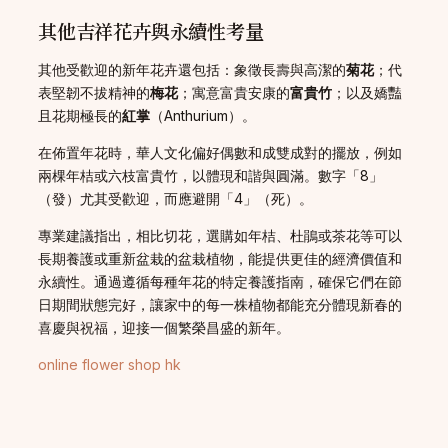
其他吉祥花卉與永續性考量
其他受歡迎的新年花卉還包括：象徵長壽與高潔的
菊花
；代
表堅韌不拔精神的
梅花
；寓意富貴安康的
富貴竹
；以及嬌豔
且花期極長的
紅掌
（Anthurium）。
在佈置年花時，華人文化偏好偶數和成雙成對的擺放，例如
兩棵年桔或六枝富貴竹，以體現和諧與圓滿。數字「8」
（發）尤其受歡迎，而應避開「4」（死）。
專業建議指出，相比切花，選購如年桔、杜鵑或茶花等可以
長期養護或重新盆栽的盆栽植物，能提供更佳的經濟價值和
永續性。通過遵循每種年花的特定養護指南，確保它們在節
日期間狀態完好，讓家中的每一株植物都能充分體現新春的
喜慶與祝福，迎接一個繁榮昌盛的新年。
online flower shop hk