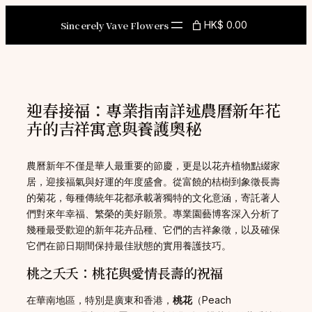
Skip
to
Sincerely Vave Flowers
HK$ 0.00
content
迎春接福：專業指南詳述農曆新年花
卉的吉祥寓意與養護奧秘
農曆新年不僅是華人最重要的節慶，更是以花卉植物點綴家
居，迎接福氣與好運的年度盛會。從富饒的桔樹到象徵長壽
的菊花，每種傳統年花都承載著獨特的文化意涵，寄託著人
們對來年幸福、繁榮的美好願景。專業園藝博客深入分析了
幾種最受歡迎的新年花卉品種、它們的吉祥象徵，以及確保
它們在節日期間保持最佳狀態的實用養護技巧。
桃之夭夭：桃花與愛情長壽的祝福
在華南地區，特別是廣東和香港，
桃花
（Peach