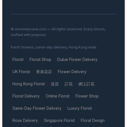
© sincerelyvave.com — All rights reserved. Every bloom,
crafted with purpose.
Fresh flowers, same-day delivery, Hong Kong wide.
Florist
Florist Shop
Dubai Flower Delivery
·
·
·
UK Florist
香港花店
Flower Delivery
·
·
·
Hong Kong Florist
送花
訂花
網上訂花
·
·
·
·
Florist Delivery
Online Florist
Flower Shop
·
·
·
Same-Day Flower Delivery
Luxury Florist
·
·
Rose Delivery
Singapore Florist
Floral Design
·
·
·