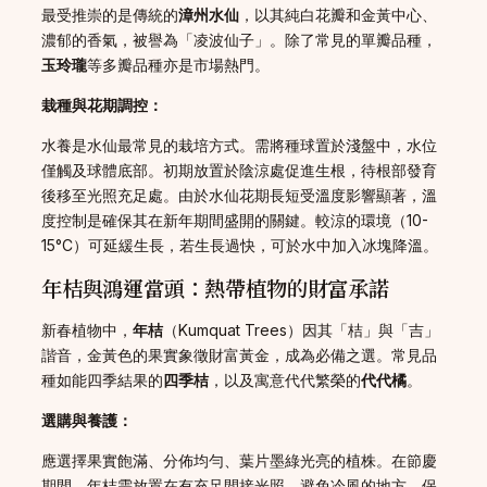
最受推崇的是傳統的
漳州水仙
，以其純白花瓣和金黃中心、
濃郁的香氣，被譽為「凌波仙子」。除了常見的單瓣品種，
玉玲瓏
等多瓣品種亦是市場熱門。
栽種與花期調控：
水養是水仙最常見的栽培方式。需將種球置於淺盤中，水位
僅觸及球體底部。初期放置於陰涼處促進生根，待根部發育
後移至光照充足處。由於水仙花期長短受溫度影響顯著，溫
度控制是確保其在新年期間盛開的關鍵。較涼的環境（10-
15°C）可延緩生長，若生長過快，可於水中加入冰塊降溫。
年桔與鴻運當頭：熱帶植物的財富承諾
新春植物中，
年桔
（Kumquat Trees）因其「桔」與「吉」
諧音，金黃色的果實象徵財富黃金，成為必備之選。常見品
種如能四季結果的
四季桔
，以及寓意代代繁榮的
代代橘
。
選購與養護：
應選擇果實飽滿、分佈均勻、葉片墨綠光亮的植株。在節慶
期間，年桔需放置在有充足間接光照、避免冷風的地方，保