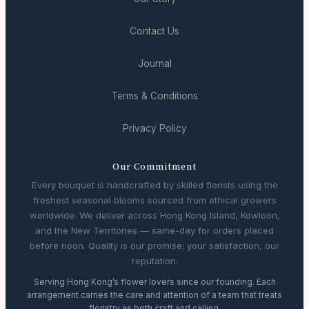
Contact Us
Journal
Terms & Conditions
Privacy Policy
Our Commitment
Every bouquet is handcrafted by skilled florists using the
freshest seasonal blooms sourced from ethical growers
worldwide. We deliver across Hong Kong Island, Kowloon,
and the New Territories — same-day for orders placed
before noon. Quality is our promise; your satisfaction, our
reputation.
Serving Hong Kong’s flower lovers since our founding. Each
arrangement carries the care and attention of a team that treats
floristry as both craft and calling.