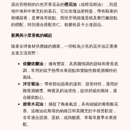
源自苦橙樹的白色芳香花朵的
橙花油
（或橙花精油），則是
地中海和中東烹飪的基石。它比玫瑰油更輕盈，帶有顯著的
柑橘甜香，是摩洛哥糕點、西班牙瑪德蓮蛋糕及黎巴嫩甜點
的標配，特別適合搭配杏仁、粗麥粉及卡士達甜品。
新興與小眾香氣的崛起
隨著全球食材供應鏈的擴展，一些較為少見的花卉油正逐漸
走進主流視野：
依蘭依蘭油：
擁有豐富、具異國情調的甜味和香蕉底
調，常用於賦予熱帶水果甜點和實驗性雞尾酒獨特的
風味。
洋甘菊油：
帶有類似蘋果的溫和、甜美特性，適用於
雞尾酒糖漿、蜂蜜及奶油浸泡，提供舒緩的風味，適
合睡前點心。
接骨木花油：
捕捉了晚春氣息，具有細膩的葡萄般花
香。這種油在斯堪的納維亞和英國烹飪中很受歡迎，
非常適合甜酒、蛋糕，或與醋栗、草莓等夏季水果搭
配。