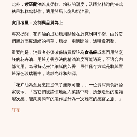
此外，
紫羅蘭油
以其柔軟、粉狀的甜度，活躍於精緻的法式
糖果和糕點製作，適用於馬卡龍和奶油霜。
實用考量：克制與品質為上
專家提醒，花卉油的成功應用關鍵在於克制與平衡。由於它
們屬於高度濃縮的精華，應從一兩滴開始，邊嚐邊調整。
重要的是，消費者必須確保購買標註為
食品級
或專門用於烹
飪的花卉油。用於芳香療法的精油濃度可能過高，不適合內
部食用。為保持花卉油細膩的芳香，最佳儲存方式是將其置
於深色玻璃瓶中，遠離光線和熱源。
「花卉油為創意烹飪提供了無限可能，」一位資深美食評論
家表示。「當它們被謹慎地融入菜餚中時，所創造出的複雜
層次感，能夠將簡單的製作提升為一次難忘的感官之旅。」
訂花