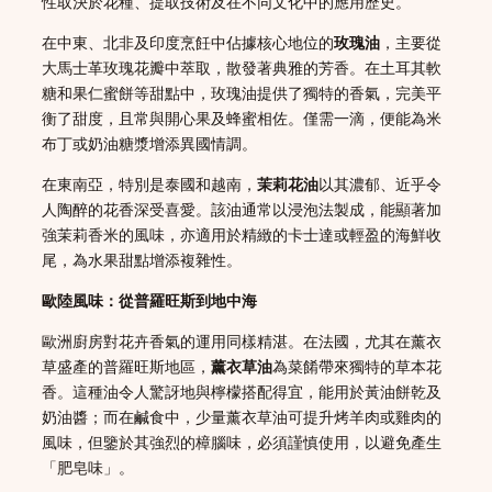
性取決於花種、提取技術及在不同文化中的應用歷史。
在中東、北非及印度烹飪中佔據核心地位的
玫瑰油
，主要從
大馬士革玫瑰花瓣中萃取，散發著典雅的芳香。在土耳其軟
糖和果仁蜜餅等甜點中，玫瑰油提供了獨特的香氣，完美平
衡了甜度，且常與開心果及蜂蜜相佐。僅需一滴，便能為米
布丁或奶油糖漿增添異國情調。
在東南亞，特別是泰國和越南，
茉莉花油
以其濃郁、近乎令
人陶醉的花香深受喜愛。該油通常以浸泡法製成，能顯著加
強茉莉香米的風味，亦適用於精緻的卡士達或輕盈的海鮮收
尾，為水果甜點增添複雜性。
歐陸風味：從普羅旺斯到地中海
歐洲廚房對花卉香氣的運用同樣精湛。在法國，尤其在薰衣
草盛產的普羅旺斯地區，
薰衣草油
為菜餚帶來獨特的草本花
香。這種油令人驚訝地與檸檬搭配得宜，能用於黃油餅乾及
奶油醬；而在鹹食中，少量薰衣草油可提升烤羊肉或雞肉的
風味，但鑒於其強烈的樟腦味，必須謹慎使用，以避免產生
「肥皂味」。