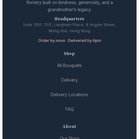
floristry built on kindness, generosity, and a
grandmother’s legacy.
Headquarters
Suite 1501, 15/F, Langham Place, 8 Argyle Street,
Mong Kok, Hong Kong
Order by noon · Delivered by 6pm
Shop
All Bouquets
Delivery
Delivery Locations
FAQ
About
Our Story