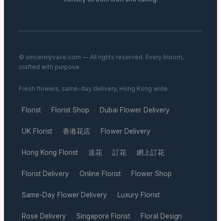
© sincerelyvave.com — All rights reserved. Every bloom,
crafted with purpose.
Fresh flowers, same-day delivery, Hong Kong wide.
Florist
Florist Shop
Dubai Flower Delivery
·
·
·
UK Florist
香港花店
Flower Delivery
·
·
·
Hong Kong Florist
送花
訂花
網上訂花
·
·
·
·
Florist Delivery
Online Florist
Flower Shop
·
·
·
Same-Day Flower Delivery
Luxury Florist
·
·
Rose Delivery
Singapore Florist
Floral Design
·
·
·