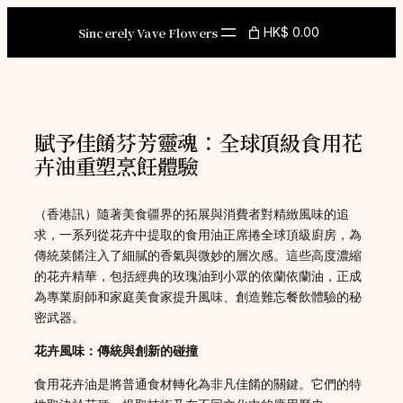
Skip
to
Sincerely Vave Flowers
HK$ 0.00
content
賦予佳餚芬芳靈魂：全球頂級食用花
卉油重塑烹飪體驗
（香港訊）隨著美食疆界的拓展與消費者對精緻風味的追
求，一系列從花卉中提取的食用油正席捲全球頂級廚房，為
傳統菜餚注入了細膩的香氣與微妙的層次感。這些高度濃縮
的花卉精華，包括經典的玫瑰油到小眾的依蘭依蘭油，正成
為專業廚師和家庭美食家提升風味、創造難忘餐飲體驗的秘
密武器。
花卉風味：傳統與創新的碰撞
食用花卉油是將普通食材轉化為非凡佳餚的關鍵。它們的特